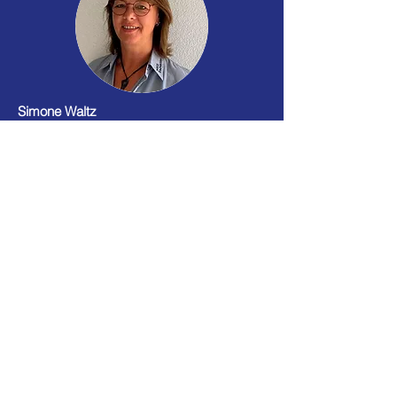
Simone Waltz
Verwaltung, Buchhaltung, Ersatzteile
Tel. 07904 / 94497-70
simone.waltz@waltz-baumaschinen.de
Waltz Baumaschinen GmbH
Süßwiesenstraße 22
74549 Wolpertshausen
Telefon: 07904 /
94497-70
E-Mail:
info@waltz-baumaschinen.de
Web:
www.waltz-baumaschinen.de